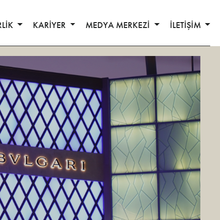
RLİK
KARİYER
MEDYA MERKEZİ
İLETİŞİM