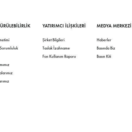
ÜRÜLEBILIRLIK
YATIRIMCI ILIŞKILERI
MEDYA MERKEZI
netimi
Şirket Bilgileri
Haberler
 Sorumluluk
Taslak İzahname
Basında Biz
Fon Kullanım Raporu
Basın Kiti
ımımız
kalarımız
arımız